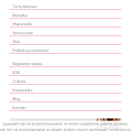
Torty Bezowe
Beziątka
Makaroniki
Inne pyszne
Ślub
Polityka prywatności
Regulamin sklepu
B2B
O Bezie
Kawiarenka
Blog
Kontakt
Black is the new Gold
Zgadzam się na przechowywanie w moim urządzeniu plików cookies,
jak też na przetwarzanie w celach analizy moich zachowań na niniejszej
10 stycznia, 2019