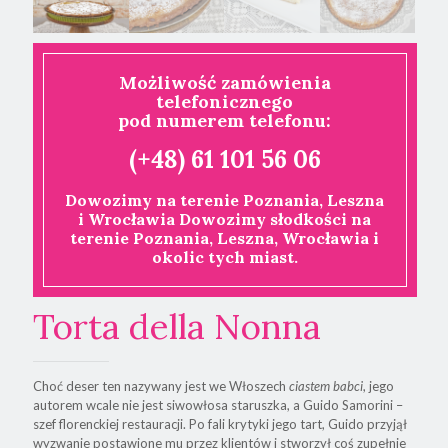
Możliwość zamówienia
telefonicznego
pod numerem telefonu:
(+48) 61 101 56 06
Dowozimy na terenie Poznania, Leszna
i Wrocławia Dowozimy słodkości na
terenie Poznania, Leszna, Wrocławia i
okolic tych miast.
Torta della Nonna
Choć deser ten nazywany jest we Włoszech
ciastem babci
, jego
autorem wcale nie jest siwowłosa staruszka, a Guido Samorini –
szef florenckiej restauracji. Po fali krytyki jego tart, Guido przyjął
wyzwanie postawione mu przez klientów i stworzył coś zupełnie