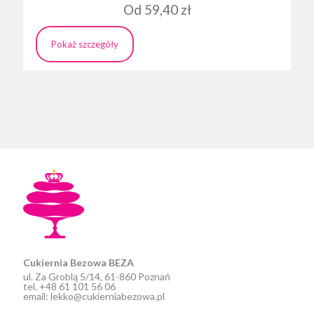
Od
59,40
zł
Pokaż szczegóły
Ten
produkt
ma
wiele
wariantów.
Opcje
można
wybrać
na
stronie
produktu
Cukiernia Bezowa BEZA
ul. Za Groblą 5/14, 61-860 Poznań
tel. +48 61 101 56 06
email: lekko@cukierniabezowa.pl