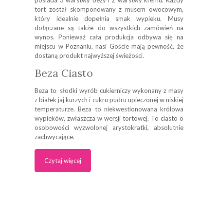
posiada 3 warstwy bezy i 2 warstwy kremu. Każdy
tort został skomponowany z musem owocowym,
który idealnie dopełnia smak wypieku. Musy
dołączane są także do wszystkich zamówień na
wynos. Ponieważ cała produkcja odbywa się na
miejscu w Poznaniu, nasi Goście mają pewność, że
dostaną produkt najwyższej świeżości.
Beza Ciasto
Beza to słodki wyrób cukierniczy wykonany z masy
z białek jaj kurzych i cukru pudru upieczonej w niskiej
temperaturze. Beza to niekwestionowana królowa
wypieków, zwłaszcza w wersji tortowej. To ciasto o
osobowości wyzwolonej arystokratki, absolutnie
zachwycające.
Czytaj więcej