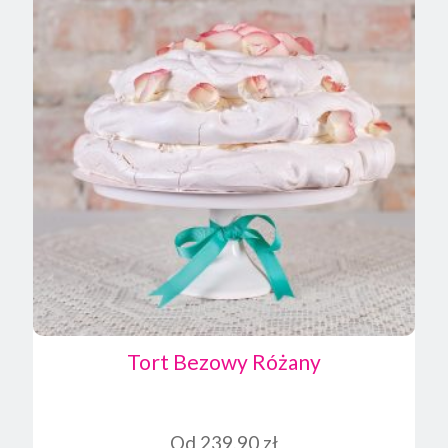
Tort Bezowy Różany
Od
239,90
zł