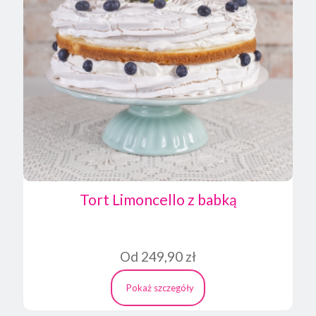
Tort Limoncello z babką
Od
249,90
zł
Pokaż szczegóły
Ten