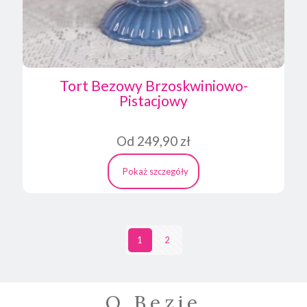
Tort Bezowy Brzoskwiniowo-
Pistacjowy
Od
249,90
zł
Pokaż szczegóły
Ten
produkt
ma
wiele
1
2
wariantów.
Opcje
można
wybrać
O Bezie
na