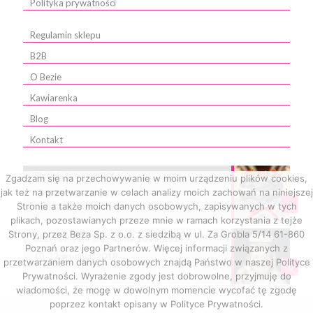
Polityka prywatności
Regulamin sklepu
B2B
O Bezie
Kawiarenka
Blog
Kontakt
Black is the new Gold
Zgadzam się na przechowywanie w moim urządzeniu plików cookies,
jak też na przetwarzanie w celach analizy moich zachowań na niniejszej
10 stycznia, 2019
0
Stronie a także moich danych osobowych, zapisywanych w tych
plikach, pozostawianych przeze mnie w ramach korzystania z tejże
Strony, przez Beza Sp. z o.o. z siedzibą w ul. Za Grobla 5/14 61-860
BEZA UP your life – Zima 2018/2019
Poznań oraz jego Partnerów. Więcej informacji związanych z
22 grudnia, 2018
przetwarzaniem danych osobowych znajdą Państwo w naszej Polityce
0
Prywatności. Wyrażenie zgody jest dobrowolne, przyjmuję do
wiadomości, że mogę w dowolnym momencie wycofać tę zgodę
poprzez kontakt opisany w Polityce Prywatności.