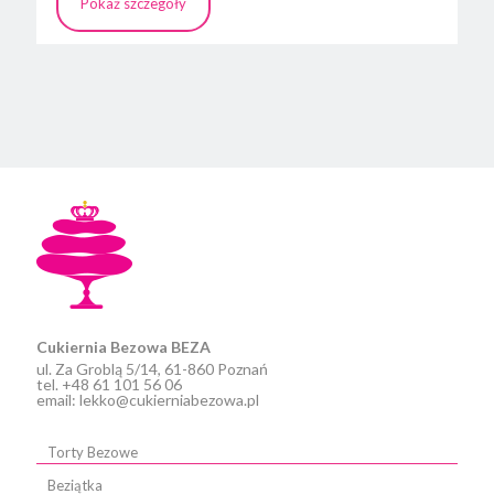
Pokaż szczegóły
Ten
produkt
ma
wiele
wariantów.
Opcje
można
wybrać
na
stronie
produktu
Cukiernia Bezowa BEZA
ul. Za Groblą 5/14, 61-860 Poznań
tel. +48 61 101 56 06
email: lekko@cukierniabezowa.pl
Torty Bezowe
Beziątka