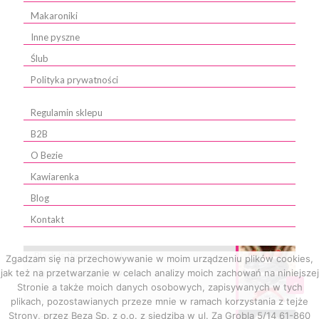
Makaroniki
Inne pyszne
Ślub
Polityka prywatności
Regulamin sklepu
B2B
O Bezie
Kawiarenka
Blog
Kontakt
Black is the new Gold
Zgadzam się na przechowywanie w moim urządzeniu plików cookies,
jak też na przetwarzanie w celach analizy moich zachowań na niniejszej
10 stycznia, 2019
0
Stronie a także moich danych osobowych, zapisywanych w tych
plikach, pozostawianych przeze mnie w ramach korzystania z tejże
Strony, przez Beza Sp. z o.o. z siedzibą w ul. Za Grobla 5/14 61-860