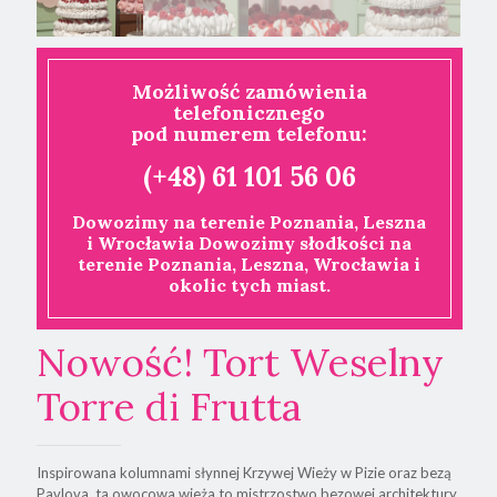
Możliwość zamówienia
telefonicznego
pod numerem telefonu:
(+48) 61 101 56 06
Dowozimy na terenie Poznania, Leszna
i Wrocławia Dowozimy słodkości na
terenie Poznania, Leszna, Wrocławia i
okolic tych miast.
Nowość! Tort Weselny
Torre di Frutta
Inspirowana kolumnami słynnej Krzywej Wieży w Pizie oraz bezą
Pavlova, ta owocowa wieża to mistrzostwo bezowej architektury.