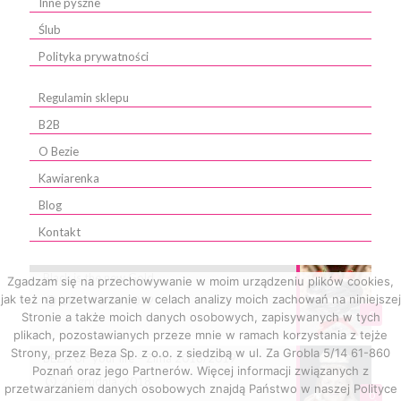
Inne pyszne
Ślub
Polityka prywatności
Regulamin sklepu
B2B
O Bezie
Kawiarenka
Blog
Kontakt
Black is the new Gold
Zgadzam się na przechowywanie w moim urządzeniu plików cookies,
jak też na przetwarzanie w celach analizy moich zachowań na niniejszej
10 stycznia, 2019
0
Stronie a także moich danych osobowych, zapisywanych w tych
plikach, pozostawianych przeze mnie w ramach korzystania z tejże
Strony, przez Beza Sp. z o.o. z siedzibą w ul. Za Grobla 5/14 61-860
BEZA UP your life – Zima 2018/2019
Poznań oraz jego Partnerów. Więcej informacji związanych z
22 grudnia, 2018
przetwarzaniem danych osobowych znajdą Państwo w naszej Polityce
0