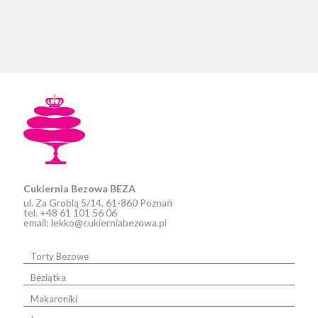
produkt
ma
wiele
wariantów.
Opcje
można
wybrać
na
stronie
produktu
Cukiernia Bezowa BEZA
ul. Za Groblą 5/14, 61-860 Poznań
tel. +48 61 101 56 06
email: lekko@cukierniabezowa.pl
Torty Bezowe
Beziątka
Makaroniki