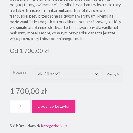
bogatej formy, zwieńczonej nie tylko beziątkami w kształcie róży,
ale także francuskimi makaronikami. Trzy blaty różowej
francuskiej bezy przełożone są dwoma warstwami kremu na
bazie wanilii z Madagaskaru oraz likieru pomarańczowego, który
wspaniale przełamuje słodycz. To tort stworzony dla wielbicieli
maksymy more is more, co w tym przypadku oznacza jeszcze
więcej różu, bezy i niezapomnianego smaku.
Od
1 700,00
zł
Rozmiar
Wyczyść
1 700,00
zł
Dodaj do koszyka
SKU:
Brak danych
Kategoria:
Ślub