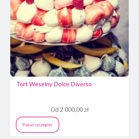
Tort Weselny Dolce Diverso
Od
2 000,00
zł
Pokaż szczegóły
Ten