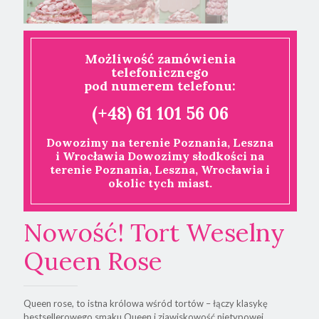
Możliwość zamówienia
telefonicznego
pod numerem telefonu:
(+48) 61 101 56 06
Dowozimy na terenie Poznania, Leszna
i Wrocławia Dowozimy słodkości na
terenie Poznania, Leszna, Wrocławia i
okolic tych miast.
Nowość! Tort Weselny
Queen Rose
Queen rose, to istna królowa wśród tortów – łączy klasykę
bestsellerowego smaku Queen i zjawiskowość nietypowej,