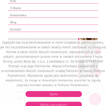
B2B
O Bezie
Kawiarenka
Blog
Kontakt
Black is the new Gold
Zgadzam się na przechowywanie w moim urządzeniu plików cookies,
jak też na przetwarzanie w celach analizy moich zachowań na niniejszej
10 stycznia, 2019
0
Stronie a także moich danych osobowych, zapisywanych w tych
plikach, pozostawianych przeze mnie w ramach korzystania z tejże
Strony, przez Beza Sp. z o.o. z siedzibą w ul. Za Grobla 5/14 61-860
BEZA UP your life – Zima 2018/2019
Poznań oraz jego Partnerów. Więcej informacji związanych z
22 grudnia, 2018
przetwarzaniem danych osobowych znajdą Państwo w naszej Polityce
0
Prywatności. Wyrażenie zgody jest dobrowolne, przyjmuję do
wiadomości, że mogę w dowolnym momencie wycofać tę zgodę
poprzez kontakt opisany w Polityce Prywatności.
Copyright 2020 | Powered by:
www.angelsadvertising.pl
Zgoda
Biznes
o Bezie
Kawiarenka
Blog
Kontakt
Menu na miejscu
Polityka prywatności