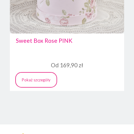
Sweet Box Rose PINK
Od
169,90
zł
Pokaż szczegóły
Ten
produkt
ma
wiele
wariantów.
Opcje
można
wybrać