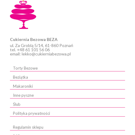
na
stronie
produktu
Cukiernia Bezowa BEZA
ul. Za Groblą 5/14, 61-860 Poznań
tel. +48 61 101 56 06
email: lekko@cukierniabezowa.pl
Torty Bezowe
Beziątka
Makaroniki
Inne pyszne
Ślub
Polityka prywatności
Regulamin sklepu