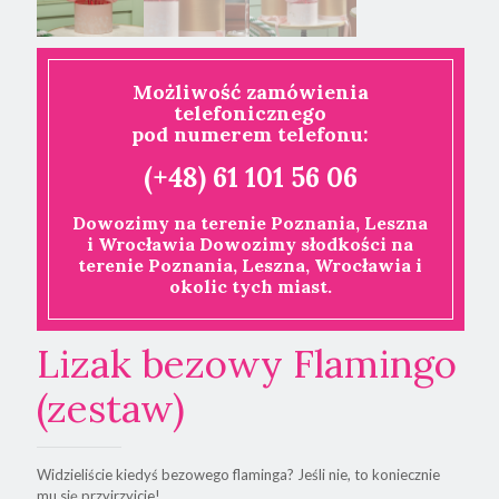
Możliwość zamówienia
telefonicznego
pod numerem telefonu:
(+48) 61 101 56 06
Dowozimy na terenie Poznania, Leszna
i Wrocławia Dowozimy słodkości na
terenie Poznania, Leszna, Wrocławia i
okolic tych miast.
Lizak bezowy Flamingo
(zestaw)
Widzieliście kiedyś bezowego flaminga? Jeśli nie, to koniecznie
mu się przyjrzyjcie!