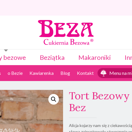
y bezowe
Beziątka
Makaroniki
In
s
o Bezie
Kawiarenka
Blog
Kontakt
Menu na mi
Tort Bezowy 
Bez
Alicja kojarzy nam się z ciekawości
słowa zainspirowały stworzenie 