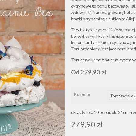
cytrynowego tortu bezowego. Takż
zwiewność i radość głównej bohater
bratki przypominają sukienkę Alicj
Trzy blaty klasycznej śnieżnobiałe
borówkowym, który nawiązuje do w
lemon curd z kremem cytrynowym p
Tort ozdobiony jest jadalnymi brat
Tort serwujemy z musem cytryno
Od
279,90
zł
Rozmiar
okrągły (ok. 10 porcji, ok. 24cm śr
279,90
zł