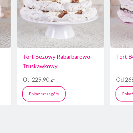
Tort Bezowy Rabarbarowo-
Tort 
Truskawkowy
Od
229,90
zł
Od
26
Pokaż szczegóły
Pokaż
Ten
produkt
ma
wiele
wariantów.