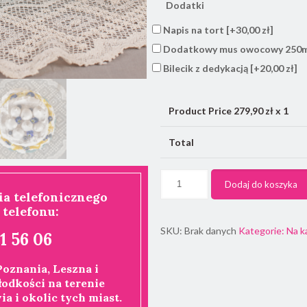
Dodatki
Napis na tort
[+30,00 zł]
Dodatkowy mus owocowy 250
Bilecik z dedykacją
[+20,00 zł]
Product Price
279,90
zł x 1
Total
Dodaj do koszyka
a telefonicznego
telefonu:
SKU:
Brak danych
Kategorie:
Na k
01 56 06
oznania, Leszna i
odkości na terenie
a i okolic tych miast.