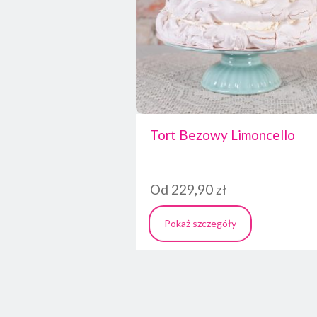
Tort Bezowy Limoncello
Od
229,90
zł
Pokaż szczegóły
Ten
produkt
ma
wiele
wariantów.