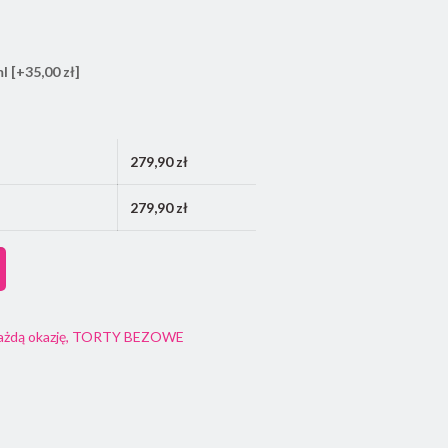
ml
[+35,00 zł]
279,90
zł
279,90
zł
ażdą okazję
,
TORTY BEZOWE