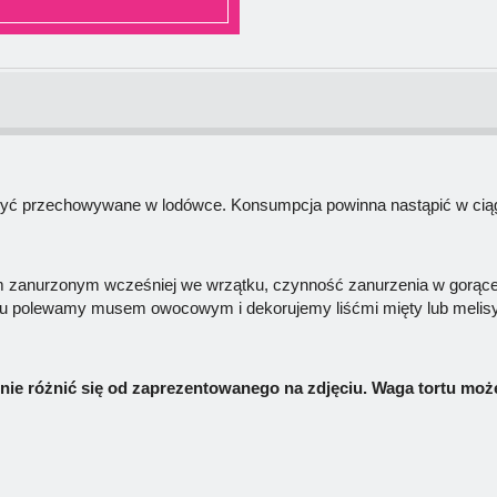
być przechowywane w lodówce. Konsumpcja powinna nastąpić w ciąg
 zanurzonym wcześniej we wrzątku, czynność zanurzenia w gorąc
ku polewamy musem owocowym i dekorujemy liśćmi mięty lub melisy
ie różnić się od zaprezentowanego na zdjęciu. Waga tortu moż