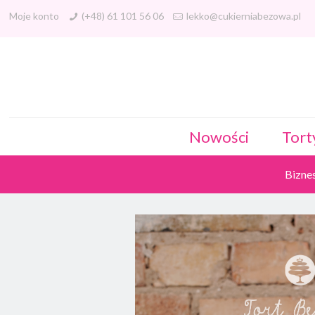
Moje konto
(+48) 61 101 56 06
lekko@cukierniabezowa.pl
Nowości
Tort
Bizne