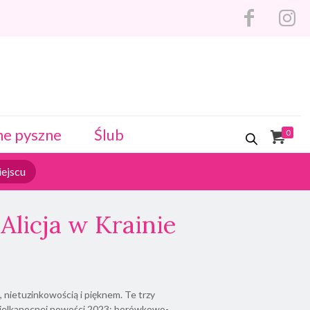
ne pyszne
Ślub
0
ejscu
Alicja w Krainie
ą, nietuzinkowością i pięknem. Te trzy
wielkanocnej nowości 2023: borówkowo-