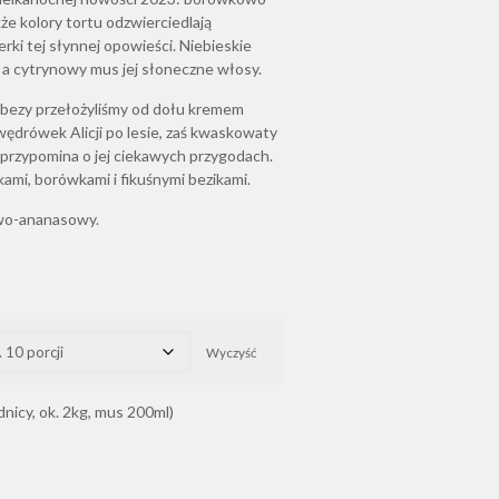
e kolory tortu odzwierciedlają
ki tej słynnej opowieści. Niebieskie
i, a cytrynowy mus jej słoneczne włosy.
j bezy przełożyliśmy od dołu kremem
ędrówek Alicji po lesie, zaś kwaskowaty
rzypomina o jej ciekawych przygodach.
kami, borówkami i fikuśnymi bezikami.
wo-ananasowy.
Wyczyść
ednicy, ok. 2kg, mus 200ml)