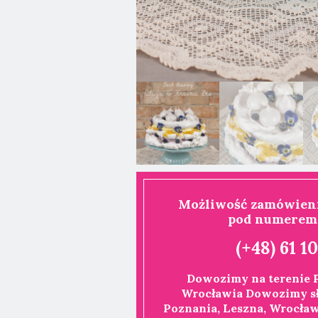
Możliwość zamówieni
pod numerem 
(+48) 61 1
Dowozimy na terenie P
Wrocławia Dowozimy sł
Poznania, Leszna, Wrocławi