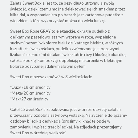
Zaletą Sweet Box’a jest to, że bezy długo utrzymują swoją
świeżość, dzięki czemu można delektować się ich smakiem przez
kilka dni, a wspomnieniem po bezach jest kartonowe pudełko z
wieczkiem, które wykorzystać można do wielu funkcji.
Sweet Box Rose GRAY to eleganckie, okrągłe pudełko z
delikatnym pastelowo-szarym wzorem w róże, wypełnione
suchymi bezami w kolorze bieli i delikatnego błękitu, w różnych
kształtach i wielkościach, pudełko zwieńczone jest bezowymi
lizakami ze słodkimi detalami w kształcie róży i fikuśną kokardką,
całość słodkiej kompozycji dopełniają makaroniki w błękitnym
kolorze posypane jadalnym złotym pyłem.
Sweet Box możesz zamówić w 3 wielkościach:
*Duży /18 cm średnicy
*Mega/20 cm średnicy
*Max/27 cm średnicy
Całość Sweet Box’a zapakowana jest w przezroczysty celofan,
przewiązany ozdobną satynową wstążką. Na życzenie dołączamy
ozdobny bilecik z dedykacją (prosimy kliknąć tę opcję w
zamówieniu i wpisać treść bilecika). Na zdjęciach prezentujemy
Sweet Box w średniej wielkości.