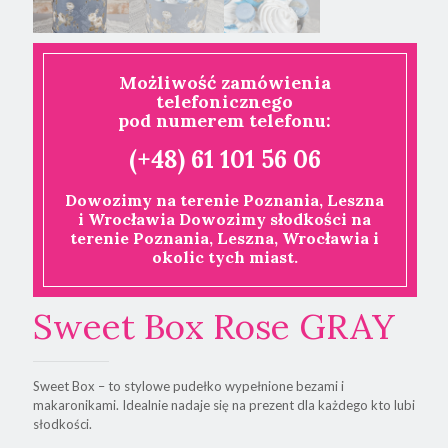
Możliwość zamówienia
telefonicznego
pod numerem telefonu:
(+48) 61 101 56 06
Dowozimy na terenie Poznania, Leszna
i Wrocławia Dowozimy słodkości na
terenie Poznania, Leszna, Wrocławia i
okolic tych miast.
Sweet Box Rose GRAY
Sweet Box – to stylowe pudełko wypełnione bezami i
makaronikami. Idealnie nadaje się na prezent dla każdego kto lubi
słodkości.