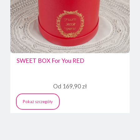
SWEET BOX For You RED
Od
169,90
zł
Pokaż szczegóły
Ten
produkt
ma
wiele
wariantów.