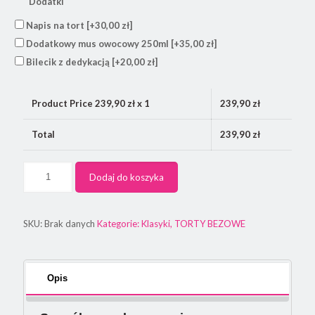
Dodatki
Napis na tort
[+30,00 zł]
Dodatkowy mus owocowy 250ml
[+35,00 zł]
Bilecik z dedykacją
[+20,00 zł]
Product Price
239,90
zł x 1
239,90
zł
Total
239,90
zł
Dodaj do koszyka
SKU:
Brak danych
Kategorie:
Klasyki
,
TORTY BEZOWE
Opis