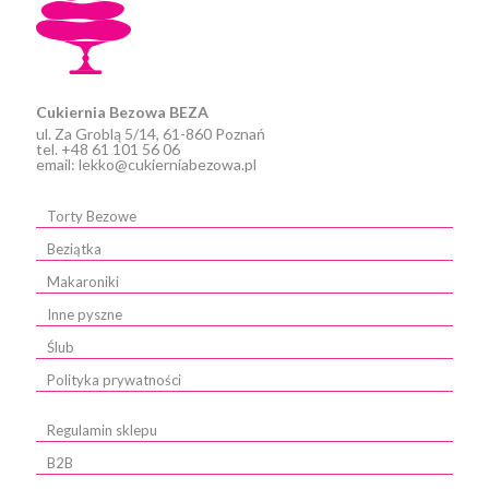
stronie
produktu
Cukiernia Bezowa BEZA
ul. Za Groblą 5/14, 61-860 Poznań
tel. +48 61 101 56 06
email: lekko@cukierniabezowa.pl
Torty Bezowe
Beziątka
Makaroniki
Inne pyszne
Ślub
Polityka prywatności
Regulamin sklepu
B2B