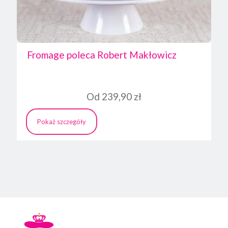
Fromage poleca Robert Makłowicz
Od
239,90
zł
Pokaż szczegóły
Ten
produkt
ma
wiele
wariantów.
Opcje
można
wybrać
na