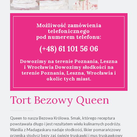
Możliwość zamówienia
telefonicznego
pod numerem telefonu:
(+48) 61 101 56 06
Dowozimy na terenie Poznania, Leszna
i Wrocławia Dowozimy słodkości na
terenie Poznania, Leszna, Wrocławia i
okolic tych miast.
Tort Bezowy Queen
Queen to nasza Bezowa Królowa. Smak, którego receptura
powstawała długo i jest rezultatem wielu kulinarnych podróży.
Wanilia z Madagaskaru nadaje słodkości, likier pomarańczowy
przenika słodycz bezy zaś świeże truskawki i mus truskawkowy