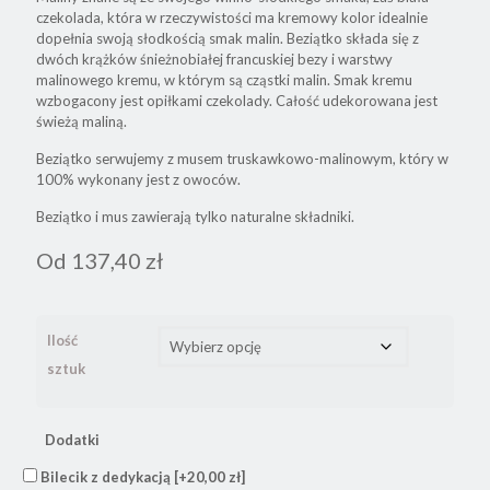
czekolada, która w rzeczywistości ma kremowy kolor idealnie
dopełnia swoją słodkością smak malin. Beziątko składa się z
dwóch krążków śnieżnobiałej francuskiej bezy i warstwy
malinowego kremu, w którym są cząstki malin. Smak kremu
wzbogacony jest opiłkami czekolady. Całość udekorowana jest
świeżą maliną.
Beziątko serwujemy z musem truskawkowo-malinowym, który w
100% wykonany jest z owoców.
Beziątko i mus zawierają tylko naturalne składniki.
Od
137,40
zł
Ilość
sztuk
Dodatki
Bilecik z dedykacją
[+20,00 zł]