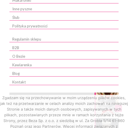
Makaroniki
Inne pyszne
Ślub
Polityka prywatności
Regulamin sklepu
B2B
O Bezie
Kawiarenka
Blog
Kontakt
Black is the new Gold
Zgadzam się na przechowywanie w moim urządzeniu plików cookies,
jak też na przetwarzanie w celach analizy moich zachowań na niniejszej
10 stycznia, 2019
0
Stronie a także moich danych osobowych, zapisywanych w tych
plikach, pozostawianych przeze mnie w ramach korzystania z tejże
Strony, przez Beza Sp. z o.o. z siedzibą w ul. Za Grobla 5/14 61-860
BEZA UP your life – Zima 2018/2019
Poznań oraz jego Partnerów. Więcej informacji związanych z