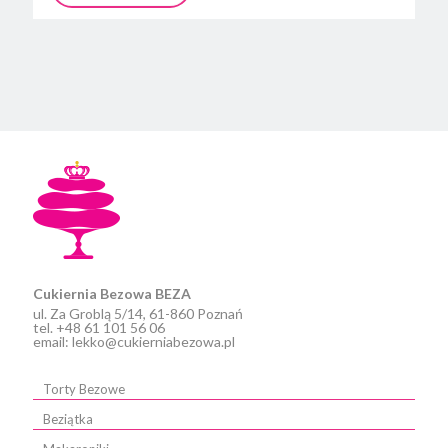
Ten
produkt
ma
wiele
wariantów.
Opcje
można
wybrać
na
stronie
produktu
Cukiernia Bezowa BEZA
ul. Za Groblą 5/14, 61-860 Poznań
tel. +48 61 101 56 06
email: lekko@cukierniabezowa.pl
Torty Bezowe
Beziątka